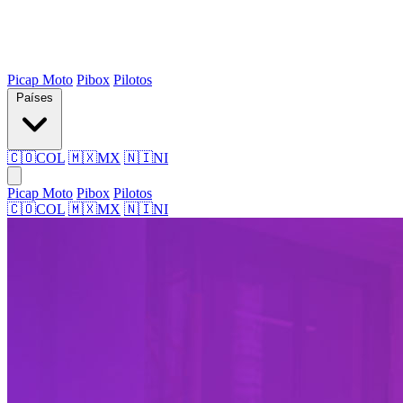
Picap Moto
Pibox
Pilotos
Países
🇨🇴
COL
🇲🇽
MX
🇳🇮
NI
Picap Moto
Pibox
Pilotos
🇨🇴
COL
🇲🇽
MX
🇳🇮
NI